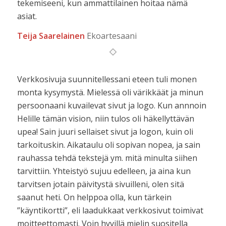
tekemiseeni, kun ammattilainen hoitaa nämä
asiat.
Teija Saarelainen
Ekoartesaani
Verkkosivuja suunnitellessani eteen tuli monen
monta kysymystä. Mielessä oli värikkäät ja minun
persoonaani kuvailevat sivut ja logo. Kun annnoin
Helille tämän vision, niin tulos oli häkellyttävän
upea! Sain juuri sellaiset sivut ja logon, kuin oli
tarkoituskin. Aikataulu oli sopivan nopea, ja sain
rauhassa tehdä tekstejä ym. mitä minulta siihen
tarvittiin. Yhteistyö sujuu edelleen, ja aina kun
tarvitsen jotain päivitystä sivuilleni, olen sitä
saanut heti. On helppoa olla, kun tärkein
”käyntikortti”, eli laadukkaat verkkosivut toimivat
moitteettomasti. Voin hyvillä mielin suositella