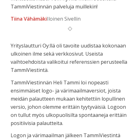
TammiViestinnän palveluja muillekin!
Tiina Vähämäki
Iloinen Sivellin
Yrityslautturi Oy:llä oli tavoite uudistaa kokonaan
ulkoinen ilme sekä verkkosivut. Useista
vaihtoehdoista valikoitui referenssien perusteella
TammiViestintä.
TammiViestinnän Heli Tammi loi nopeasti
ensimmäiset logo- ja värimaailmaversiot, joista
meidän palautteen mukaan kehitettiin lopullinen
versio, johon olemme erittäin tyytyväisiä. Logoon
on tullut myös ulkopuolisilta spontaaneja erittäin
positiivisia palautteita.
Logon ja värimaailman jälkeen TammiViestintä