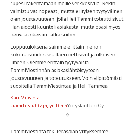
rupesi rakentamaan meille verkkosivua. Nekin
valmistuivat nopeasti, mutta erityisen tyytyväinen
olen joustavuuteen, jolla Heli Tammi toteutti sivut.
Hän aidosti kuunteli asiakasta, mutta osasi myös
neuvoa oikeisiin ratkaisuihin.
Lopputuloksena saimme erittäin hienon
kokonaisuuden sisältäen nettisivut ja ulkoisen
ilmeen. Olemme erittäin tyytyväisiä
TammiViestinnän asiakaslähtöisyyteen,
joustavuuteen ja toteutukseen. Voin vilpittömästi
suositella TammiViestintää ja Heli Tammea.
Kari Moisiola
toimitusjohtaja, yrittäjä
Yrityslautturi Oy
TammiViestintä teki teräsalan yrityksemme