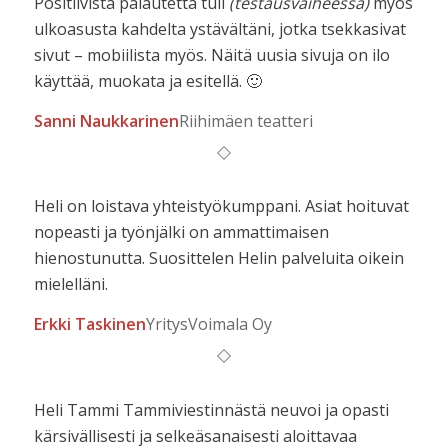
Positiivista palautetta tuli
(testausvaiheessa)
myös
ulkoasusta kahdelta ystävältäni, jotka tsekkasivat
sivut – mobiilista myös. Näitä uusia sivuja on ilo
käyttää, muokata ja esitellä. 🙂
Sanni Naukkarinen
Riihimäen teatteri
Heli on loistava yhteistyökumppani. Asiat hoituvat
nopeasti ja työnjälki on ammattimaisen
hienostunutta. Suosittelen Helin palveluita oikein
mielelläni.
Erkki Taskinen
YritysVoimala Oy
Heli Tammi Tammiviestinnästä neuvoi ja opasti
kärsivällisesti ja selkeäsanaisesti aloittavaa