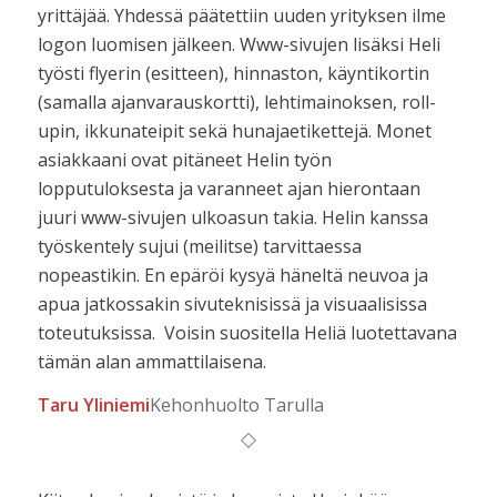
yrittäjää. Yhdessä päätettiin uuden yrityksen ilme
logon luomisen jälkeen. Www-sivujen lisäksi Heli
työsti flyerin (esitteen), hinnaston, käyntikortin
(samalla ajanvarauskortti), lehtimainoksen, roll-
upin, ikkunateipit sekä hunajaetikettejä. Monet
asiakkaani ovat pitäneet Helin työn
lopputuloksesta ja varanneet ajan hierontaan
juuri www-sivujen ulkoasun takia. Helin kanssa
työskentely sujui (meilitse) tarvittaessa
nopeastikin. En epäröi kysyä häneltä neuvoa ja
apua jatkossakin sivuteknisissä ja visuaalisissa
toteutuksissa. Voisin suositella Heliä luotettavana
tämän alan ammattilaisena.
Taru Yliniemi
Kehonhuolto Tarulla