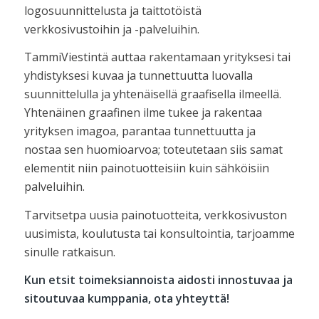
logosuunnittelusta ja taittotöistä
verkkosivustoihin ja -palveluihin.
TammiViestintä auttaa rakentamaan yrityksesi tai
yhdistyksesi kuvaa ja tunnettuutta luovalla
suunnittelulla ja yhtenäisellä graafisella ilmeellä.
Yhtenäinen graafinen ilme tukee ja rakentaa
yrityksen imagoa, parantaa tunnettuutta ja
nostaa sen huomioarvoa; toteutetaan siis samat
elementit niin painotuotteisiin kuin sähköisiin
palveluihin.
Tarvitsetpa uusia painotuotteita, verkkosivuston
uusimista, koulutusta tai konsultointia, tarjoamme
sinulle ratkaisun.
Kun etsit toimeksiannoista aidosti innostuvaa ja
sitoutuvaa kumppania, ota yhteyttä!