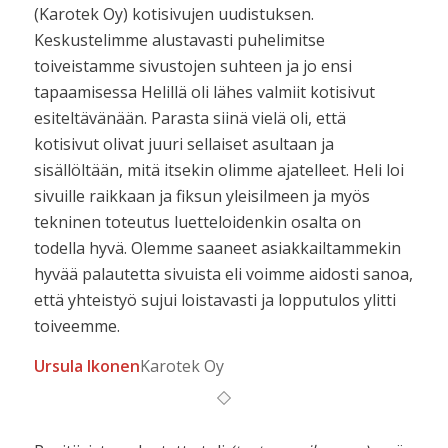
(Karotek Oy) kotisivujen uudistuksen.
Keskustelimme alustavasti puhelimitse
toiveistamme sivustojen suhteen ja jo ensi
tapaamisessa Helillä oli lähes valmiit kotisivut
esiteltävänään. Parasta siinä vielä oli, että
kotisivut olivat juuri sellaiset asultaan ja
sisällöltään, mitä itsekin olimme ajatelleet. Heli loi
sivuille raikkaan ja fiksun yleisilmeen ja myös
tekninen toteutus luetteloidenkin osalta on
todella hyvä. Olemme saaneet asiakkailtammekin
hyvää palautetta sivuista eli voimme aidosti sanoa,
että yhteistyö sujui loistavasti ja lopputulos ylitti
toiveemme.
Ursula Ikonen
Karotek Oy