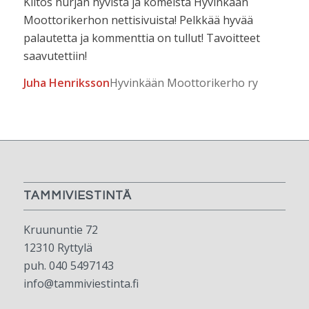
Kiitos hurjan hyvistä ja komeista Hyvinkään
Moottorikerhon nettisivuista! Pelkkää hyvää
palautetta ja kommenttia on tullut! Tavoitteet
saavutettiin!
Juha Henriksson
Hyvinkään Moottorikerho ry
TAMMIVIESTINTÄ
Kruununtie 72
12310 Ryttylä
puh. 040 5497143
info@tammiviestinta.fi