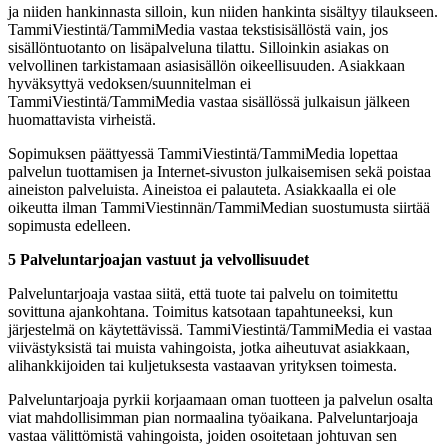
ja niiden hankinnasta silloin, kun niiden hankinta sisältyy tilaukseen.
TammiViestintä/TammiMedia vastaa tekstisisällöstä vain, jos
sisällöntuotanto on lisäpalveluna tilattu. Silloinkin asiakas on
velvollinen tarkistamaan asiasisällön oikeellisuuden. Asiakkaan
hyväksyttyä vedoksen/suunnitelman ei
TammiViestintä/TammiMedia vastaa sisällössä julkaisun jälkeen
huomattavista virheistä.
Sopimuksen päättyessä TammiViestintä/TammiMedia lopettaa
palvelun tuottamisen ja Internet-sivuston julkaisemisen sekä poistaa
aineiston palveluista. Aineistoa ei palauteta. Asiakkaalla ei ole
oikeutta ilman TammiViestinnän/TammiMedian suostumusta siirtää
sopimusta edelleen.
5 Palveluntarjoajan vastuut ja velvollisuudet
Palveluntarjoaja vastaa siitä, että tuote tai palvelu on toimitettu
sovittuna ajankohtana. Toimitus katsotaan tapahtuneeksi, kun
järjestelmä on käytettävissä. TammiViestintä/TammiMedia ei vastaa
viivästyksistä tai muista vahingoista, jotka aiheutuvat asiakkaan,
alihankkijoiden tai kuljetuksesta vastaavan yrityksen toimesta.
Palveluntarjoaja pyrkii korjaamaan oman tuotteen ja palvelun osalta
viat mahdollisimman pian normaalina työaikana. Palveluntarjoaja
vastaa välittömistä vahingoista, joiden osoitetaan johtuvan sen