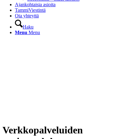
Ajankohtaisia asioita
TammiViestintä
Ota yhteyttä
Haku
Menu
Menu
Verkkopalveluiden