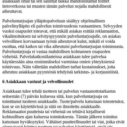
asiakkaan omat tai sen sallimat taikka mahdollistamat toimet
tietoverkossa tai muuten tämän palvelun nojalla mahdollisesti
aiheuttavat.
Palveluntarjoajan ylläpitopalveluun sisältyy ohjelmallinen
palvelinylläpito eli palvelun toimivuudesta vastaaminen. Selvyyden
vuoksi osapuolet toteavat, että mikäli asiakas esittää reklamaation,
vikailmoituksen tai selvityspyynnön palveluntarjoajalle, on asiakas
velvollinen korvaamaan työstä aiheutuvat kulut, mikäli ei voida
osoittaa, että katkos tai vika aiheutuisi palveluntarjoajan toiminnasta.
Palveluntarjoaja ei vastaa mahdollisen kolmannen osapuolen
virheistä. Palvelukatkostilanteissa asiakkaan tulee palvelua
käyttäessään aina ensimmäiseksi varmistaa omien yhteyksiensä
toimivuus. Näin vältetään mahdolliset turhat kustannukset, joita
aiheutuu asiakkaan pyynnöstä tehdyistä tarkistus- ja korjaustöistä.
6 Asiakkaan vastuut ja velvollisuudet
Asiakkaan tulee tehdä tuotteen tai palvelun vastaanottotarkastus
seitsemän (7) päivän kuluessa siitä, kun palveluntarjoaja on
toimittanut tuotteen asiakkaalle. Tuote/palvelu katsotaan toteutetuksi,
kun se on käytettävissä ja siitä on ilmoitettu asiakkaalle.
Reklamaatiot puutteista tai virheistä on tehtävä kirjallisesti
kohtuullisen ajan kuluessa toimituksesta. Tämän jälkeen toimitus
katsotaan hyväksytyksi. Vähäiset puutteellisuudet tai viat, jotka eivät
olennaisesti häiritse tuotteen tai palvelun käyttämistä, eivät ole