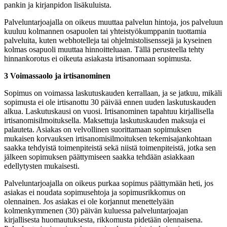
pankin ja kirjanpidon lisäkuluista.
Palveluntarjoajalla on oikeus muuttaa palvelun hintoja, jos palveluun
kuuluu kolmannen osapuolen tai yhteistyökumppanin tuottamia
palveluita, kuten webhotelleja tai ohjelmistolisenssejä ja kyseinen
kolmas osapuoli muuttaa hinnoitteluaan. Tällä perusteella tehty
hinnankorotus ei oikeuta asiakasta irtisanomaan sopimusta.
3 Voimassaolo ja irtisanominen
Sopimus on voimassa laskutuskauden kerrallaan, ja se jatkuu, mikäli
sopimusta ei ole irtisanottu 30 päivää ennen uuden laskutuskauden
alkua. Laskutuskausi on vuosi. Irtisanominen tapahtuu kirjallisella
irtisanomisilmoituksella. Maksettuja laskutuskauden maksuja ei
palauteta. Asiakas on velvollinen suorittamaan sopimuksen
mukaisen korvauksen irtisanomisilmoituksen tekemisajankohtaan
saakka tehdyistä toimenpiteistä sekä niistä toimenpiteistä, jotka sen
jälkeen sopimuksen päättymiseen saakka tehdään asiakkaan
edellytysten mukaisesti.
Palveluntarjoajalla on oikeus purkaa sopimus päättymään heti, jos
asiakas ei noudata sopimusehtoja ja sopimusrikkomus on
olennainen. Jos asiakas ei ole korjannut menettelyään
kolmenkymmenen (30) päivän kuluessa palveluntarjoajan
kirjallisesta huomautuksesta, rikkomusta pidetään olennaisena.