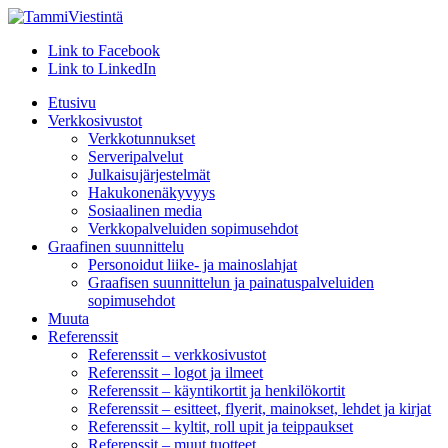
Link to Facebook
Link to LinkedIn
Etusivu
Verkkosivustot
Verkkotunnukset
Serveripalvelut
Julkaisujärjestelmät
Hakukonenäkyvyys
Sosiaalinen media
Verkkopalveluiden sopimusehdot
Graafinen suunnittelu
Personoidut liike- ja mainoslahjat
Graafisen suunnittelun ja painatuspalveluiden
sopimusehdot
Muuta
Referenssit
Referenssit – verkkosivustot
Referenssit – logot ja ilmeet
Referenssit – käyntikortit ja henkilökortit
Referenssit – esitteet, flyerit, mainokset, lehdet ja kirjat
Referenssit – kyltit, roll upit ja teippaukset
Referenssit – muut tuotteet