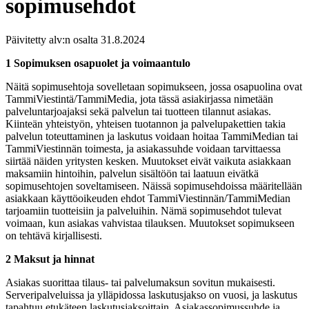
sopimusehdot
Päivitetty alv:n osalta 31.8.2024
1 Sopimuksen osapuolet ja voimaantulo
Näitä sopimusehtoja sovelletaan sopimukseen, jossa osapuolina ovat
TammiViestintä/TammiMedia, jota tässä asiakirjassa nimetään
palveluntarjoajaksi sekä palvelun tai tuotteen tilannut asiakas.
Kiinteän yhteistyön, yhteisen tuotannon ja palvelupakettien takia
palvelun toteuttaminen ja laskutus voidaan hoitaa TammiMedian tai
TammiViestinnän toimesta, ja asiakassuhde voidaan tarvittaessa
siirtää näiden yritysten kesken. Muutokset eivät vaikuta asiakkaan
maksamiin hintoihin, palvelun sisältöön tai laatuun eivätkä
sopimusehtojen soveltamiseen. Näissä sopimusehdoissa määritellään
asiakkaan käyttöoikeuden ehdot TammiViestinnän/TammiMedian
tarjoamiin tuotteisiin ja palveluihin. Nämä sopimusehdot tulevat
voimaan, kun asiakas vahvistaa tilauksen. Muutokset sopimukseen
on tehtävä kirjallisesti.
2 Maksut ja hinnat
Asiakas suorittaa tilaus- tai palvelumaksun sovitun mukaisesti.
Serveripalveluissa ja ylläpidossa laskutusjakso on vuosi, ja laskutus
tapahtuu etukäteen laskutusjaksoittain. Asiakassopimussuhde ja