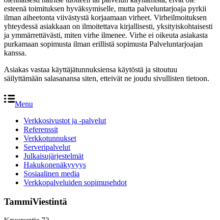
esteenä toimituksen hyväksymiselle, mutta palveluntarjoaja pyrkii
ilman aiheetonta viivästystä korjaamaan virheet. Virheilmoituksen
yhteydessä asiakkaan on ilmoitettava kirjallisesti, yksityiskohtaisesti
ja ymmärrettävästi, miten virhe ilmenee. Virhe ei oikeuta asiakasta
purkamaan sopimusta ilman erillistä sopimusta Palveluntarjoajan
kanssa.
Asiakas vastaa käyttäjätunnuksiensa käytöstä ja sitoutuu
säilyttämään salasanansa siten, etteivät ne joudu sivullisten tietoon.
Menu
Verkkosivustot ja -palvelut
Referenssit
Verkkotunnukset
Serveripalvelut
Julkaisujärjestelmät
Hakukonenäkyvyys
Sosiaalinen media
Verkkopalveluiden sopimusehdot
TammiViestintä