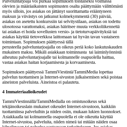
Palveluntarjoaja voi purkaa sopimuksen toistaiseksi voimassa
olevien ja määräaikaisten sopimusten osalta päättymään välittömästi
myös silloin, jos asiakas on jättänyt suorittamatta erääntyneen
maksun ja viivästys on jatkunut kolmekymmentä (30) päivää,
asiakas on asetettu konkurssiin tai selvitystilaan, asiakas on todettu
ulosotossa varattomaksi, asiakas häiritsee muuta verkkoliikennettä
tai asiakas ei hoida sovellusten versio- ja tietoturvapäivityksiä tai
asiakas käyttää tietoverkkoa laittomaan tai hyvän tavan vastaiseen
toimintaan. Sopimuksen päättyessä tällä
perusteella palveluntarjoajalla on oikeus periä koko laskutuskauden
mukainen maksu. Mikäli asiakkaan toiminnasta tai laiminlyönnistä
aiheutuu palveluntarjoajalle tai kolmannelle osapuolella haittaa,
vastaa asiakas haitan korjaamisesta ja korvaamisesta.
Sopimuksen päättyessä TammiViestintä/TammiMedia lopettaa
palvelun tuottamisen ja Internet-sivuston julkaisemisen sekä poistaa
aineiston palveluista. Aineistoa ei palauteta.
4 Immateriaalioikeudet
TammiViestinnällä/TammiMedialla on omistusoikeus sekä
tekijänoikeuslain mukaiset oikeudet Internet-sivustoon, kaikkiin
tuottamiinsa palveluihin ja niiden osiin, mukaan lukien luonnokset.
Asiakkaalla tai kolmannella osapuolella ei ole oikeutta käyttää
Internet-sivustoa, palveluita, niiden nimeä tai mitään näiden osaa
kilpailevaan tai palvelua vastaavaan tarkoitukseen. Jos asiakas