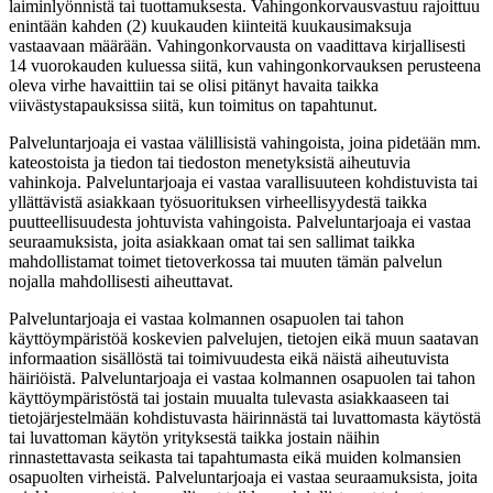
laiminlyönnistä tai tuottamuksesta. Vahingonkorvausvastuu rajoittuu
enintään kahden (2) kuukauden kiinteitä kuukausimaksuja
vastaavaan määrään. Vahingonkorvausta on vaadittava kirjallisesti
14 vuorokauden kuluessa siitä, kun vahingonkorvauksen perusteena
oleva virhe havaittiin tai se olisi pitänyt havaita taikka
viivästystapauksissa siitä, kun toimitus on tapahtunut.
Palveluntarjoaja ei vastaa välillisistä vahingoista, joina pidetään mm.
kateostoista ja tiedon tai tiedoston menetyksistä aiheutuvia
vahinkoja. Palveluntarjoaja ei vastaa varallisuuteen kohdistuvista tai
yllättävistä asiakkaan työsuorituksen virheellisyydestä taikka
puutteellisuudesta johtuvista vahingoista. Palveluntarjoaja ei vastaa
seuraamuksista, joita asiakkaan omat tai sen sallimat taikka
mahdollistamat toimet tietoverkossa tai muuten tämän palvelun
nojalla mahdollisesti aiheuttavat.
Palveluntarjoaja ei vastaa kolmannen osapuolen tai tahon
käyttöympäristöä koskevien palvelujen, tietojen eikä muun saatavan
informaation sisällöstä tai toimivuudesta eikä näistä aiheutuvista
häiriöistä. Palveluntarjoaja ei vastaa kolmannen osapuolen tai tahon
käyttöympäristöstä tai jostain muualta tulevasta asiakkaaseen tai
tietojärjestelmään kohdistuvasta häirinnästä tai luvattomasta käytöstä
tai luvattoman käytön yrityksestä taikka jostain näihin
rinnastettavasta seikasta tai tapahtumasta eikä muiden kolmansien
osapuolten virheistä. Palveluntarjoaja ei vastaa seuraamuksista, joita