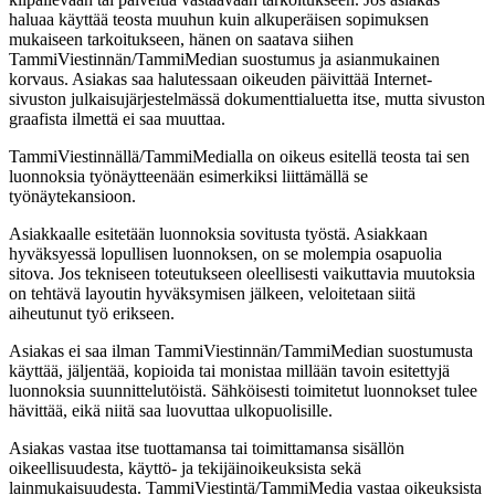
haluaa käyttää teosta muuhun kuin alkuperäisen sopimuksen
mukaiseen tarkoitukseen, hänen on saatava siihen
TammiViestinnän/TammiMedian suostumus ja asianmukainen
korvaus. Asiakas saa halutessaan oikeuden päivittää Internet-
sivuston julkaisujärjestelmässä dokumenttialuetta itse, mutta sivuston
graafista ilmettä ei saa muuttaa.
TammiViestinnällä/TammiMedialla on oikeus esitellä teosta tai sen
luonnoksia työnäytteenään esimerkiksi liittämällä se
työnäytekansioon.
Asiakkaalle esitetään luonnoksia sovitusta työstä. Asiakkaan
hyväksyessä lopullisen luonnoksen, on se molempia osapuolia
sitova. Jos tekniseen toteutukseen oleellisesti vaikuttavia muutoksia
on tehtävä layoutin hyväksymisen jälkeen, veloitetaan siitä
aiheutunut työ erikseen.
Asiakas ei saa ilman TammiViestinnän/TammiMedian suostumusta
käyttää, jäljentää, kopioida tai monistaa millään tavoin esitettyjä
luonnoksia suunnittelutöistä. Sähköisesti toimitetut luonnokset tulee
hävittää, eikä niitä saa luovuttaa ulkopuolisille.
Asiakas vastaa itse tuottamansa tai toimittamansa sisällön
oikeellisuudesta, käyttö- ja tekijäinoikeuksista sekä
lainmukaisuudesta. TammiViestintä/TammiMedia vastaa oikeuksista