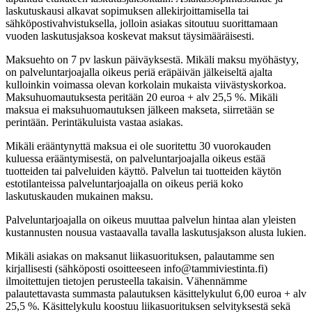
laskutuskausi alkavat sopimuksen allekirjoittamisella tai
sähköpostivahvistuksella, jolloin asiakas sitoutuu suorittamaan
vuoden laskutusjaksoa koskevat maksut täysimääräisesti.
Maksuehto on 7 pv laskun päiväyksestä. Mikäli maksu myöhästyy,
on palveluntarjoajalla oikeus periä eräpäivän jälkeiseltä ajalta
kulloinkin voimassa olevan korkolain mukaista viivästyskorkoa.
Maksuhuomautuksesta peritään 20 euroa + alv 25,5 %. Mikäli
maksua ei maksuhuomautuksen jälkeen makseta, siirretään se
perintään. Perintäkuluista vastaa asiakas.
Mikäli erääntynyttä maksua ei ole suoritettu 30 vuorokauden
kuluessa erääntymisestä, on palveluntarjoajalla oikeus estää
tuotteiden tai palveluiden käyttö. Palvelun tai tuotteiden käytön
estotilanteissa palveluntarjoajalla on oikeus periä koko
laskutuskauden mukainen maksu.
Palveluntarjoajalla on oikeus muuttaa palvelun hintaa alan yleisten
kustannusten nousua vastaavalla tavalla laskutusjakson alusta lukien.
Mikäli asiakas on maksanut liikasuorituksen, palautamme sen
kirjallisesti (sähköposti osoitteeseen info@tammiviestinta.fi)
ilmoitettujen tietojen perusteella takaisin. Vähennämme
palautettavasta summasta palautuksen käsittelykulut 6,00 euroa + alv
25,5 %. Käsittelykulu koostuu liikasuorituksen selvityksestä sekä