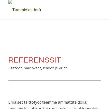
REFERENSSIT
Esitteet, mainokset, lehdet ja kirjat
Erilaiset taittotyöt teemme ammattitaidolla;
teemme käyntikortteja, mainoksia, asiakirjapohjia,