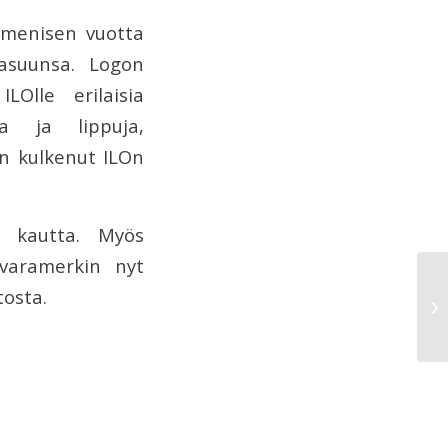
mmenisen vuotta
asuunsa. Logon
LOlle erilaisia
ja ja lippuja,
in kulkenut ILOn
n kautta. Myös
avaramerkin nyt
tosta.
Ta