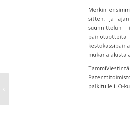
Merkin ensimmä
sitten, ja aj
suunnittelun l
painotuotteit
kestokassipaina
mukana alusta a
TammiViestint
Patenttitoimis
palkitulle ILO-k
Yrittäjän päivänä