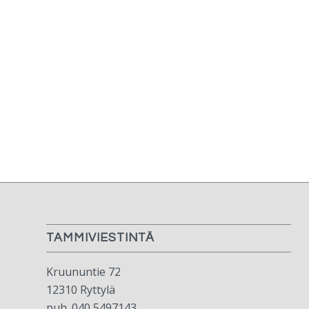
TAMMIVIESTINTÄ
Kruununtie 72
12310 Ryttylä
puh. 040 5497143