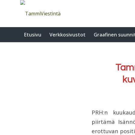
Etusivu
Verkkosivustot
Graafinen suunni
Tamm
ku
PRH:n kuukaud
piirtämä Isännö
erottuvan posit