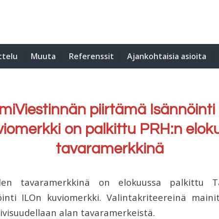
ttelu
Muuta
Referenssit
Ajankohtaisia asioita
iViestinnän piirtämä Isännöinti
viomerkki on palkittu PRH:n elok
tavaramerkkinä
en tavaramerkkinä on elokuussa palkittu T
inti ILOn kuviomerkki. Valintakriteereinä maini
iivisuudellaan alan tavaramerkeistä.