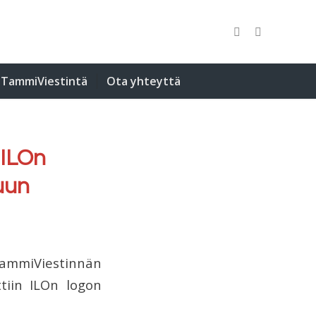
TammiViestintä
Ota yhteyttä
 ILOn
uun
ammiViestinnän
ttiin ILOn logon