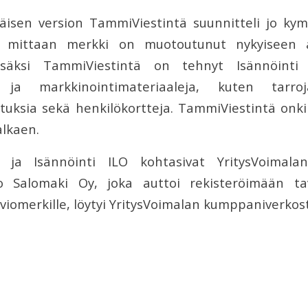
isen version TammiViestintä suunnitteli jo ky
an mittaan merkki on muotoutunut nykyiseen 
isäksi TammiViestintä on tehnyt Isännöinti I
a ja markkinointimateriaaleja, kuten tarro
tuksia sekä henkilökortteja. TammiViestintä onk
lkaen.
ä ja Isännöinti ILO kohtasivat YritysVoimala
to Salomaki Oy, joka auttoi rekisteröimään t
uviomerkille, löytyi YritysVoimalan kumppaniverkos