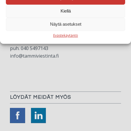
Kiellä
TAMMIVIESTINTÄ
Näytä asetukset
Kruununtie 72
Evästekäytäntö
12310 Ryttylä
puh. 040 5497143
info@tammiviestinta.fi
LÖYDÄT MEIDÄT MYÖS