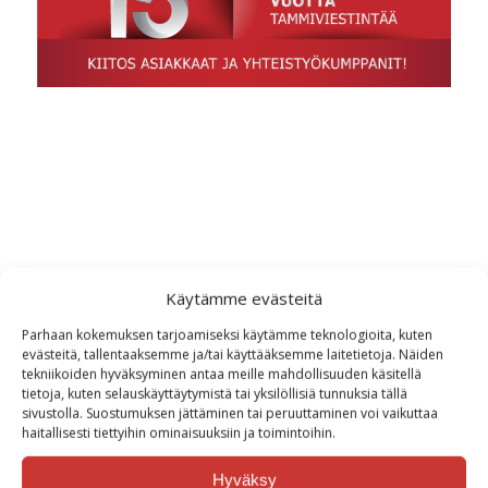
Käytämme evästeitä
Parhaan kokemuksen tarjoamiseksi käytämme teknologioita, kuten
evästeitä, tallentaaksemme ja/tai käyttääksemme laitetietoja. Näiden
tekniikoiden hyväksyminen antaa meille mahdollisuuden käsitellä
tietoja, kuten selauskäyttäytymistä tai yksilöllisiä tunnuksia tällä
sivustolla. Suostumuksen jättäminen tai peruuttaminen voi vaikuttaa
haitallisesti tiettyihin ominaisuuksiin ja toimintoihin.
TammiViestinnän piirtämä
Isännöinti ILOn kuviomerkki on
Hyväksy
palkittu PRH:n...