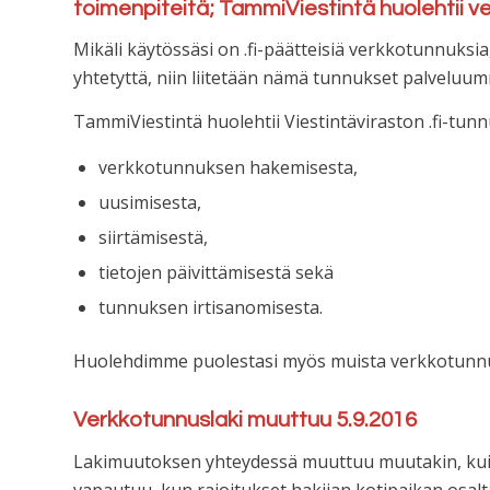
toimenpiteitä; TammiViestintä huolehtii v
Mikäli käytössäsi on .fi-päätteisiä verkkotunnuksia
yhtetyttä, niin liitetään nämä tunnukset palveluu
TammiViestintä huolehtii Viestintäviraston .fi-tu
verkkotunnuksen hakemisesta,
uusimisesta,
siirtämisestä,
tietojen päivittämisestä sekä
tunnuksen irtisanomisesta.
Huolehdimme puolestasi myös muista verkkotunnuksi
Verkkotunnuslaki muuttuu 5.9.2016
Lakimuutoksen yhteydessä muuttuu muutakin, kuin
vapautuu, kun rajoitukset hakijan kotipaikan osal