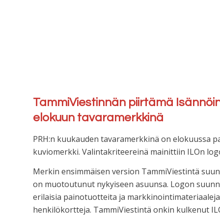
TammiViestinnän piirtämä Isännöint
elokuun tavaramerkkinä
PRH:n kuukauden tavaramerkkinä on elokuussa pal
kuviomerkki. Valintakriteereinä mainittiin ILOn lo
Merkin ensimmäisen version TammiViestintä suunnit
on muotoutunut nykyiseen asuunsa. Logon suunnitt
erilaisia painotuotteita ja markkinointimateriaaleja
henkilökortteja. TammiViestintä onkin kulkenut I