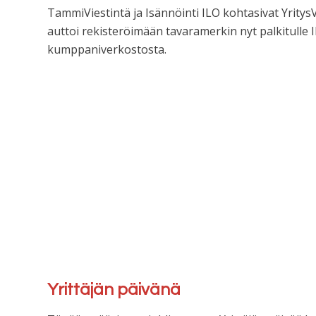
TammiViestintä ja Isännöinti ILO kohtasivat Yritys
auttoi rekisteröimään tavaramerkin nyt palkitulle I
kumppaniverkostosta.
Yrittäjän päivänä