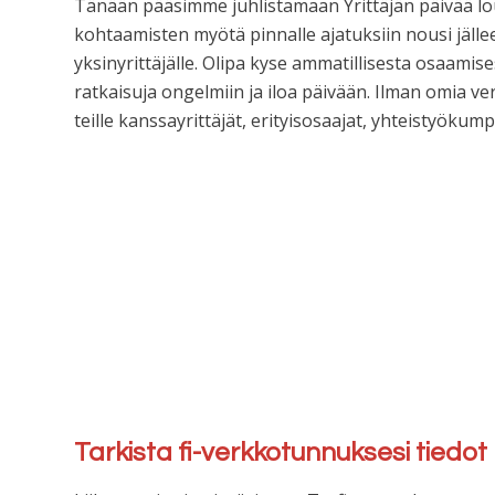
Tänään pääsimme juhlistamaan Yrittäjän päivää lo
kohtaamisten myötä pinnalle ajatuksiin nousi jälle
yksinyrittäjälle. Olipa kyse ammatillisesta osaami
ratkaisuja ongelmiin ja iloa päivään. Ilman omia ver
teille kanssayrittäjät, erityisosaajat, yhteistyökump
Tarkista fi-verkkotunnuksesi tiedot