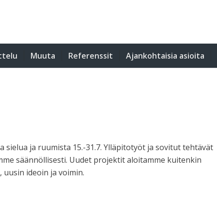
ttelu
Muuta
Referenssit
Ajankohtaisia asioita
elua ja ruumista 15.-31.7. Ylläpitotyöt ja sovitut tehtävät
e säännöllisesti. Uudet projektit aloitamme kuitenkin
uusin ideoin ja voimin.