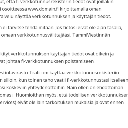
, että fi-verkkotunnusrekisterin tiedot ovat joillakin
si osoitteessa www.domain.fi kirjoittamalla oman
lvelu näyttää verkkotunnuksen ja käyttäjän tiedot.
ei tarvitse tehdä mitään. Jos tietosi eivät ole ajan tasalla,
ttä omaan verkkotunnusvälittäjääsi. TammiViestinnän
rkityt verkkotunnuksen käyttäjän tiedot ovat oikein ja
voivat johtaa fi-verkkotunnuksen poistamiseen.
iestintävirasto Traficom käyttää verkkotunnusrekisteriin
 silloin, kun toinen taho vaatii fi-verkkotunnustasi itsellee
tasi koskeviin yhteydenottoihin. Näin ollen on ehdottoman
on omasi. Huomioithan myös, että todellisen verkkotunnukse
ervices) eivät ole lain tarkoituksen mukaisia ja ovat ennen