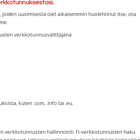
erkkotunnuksestasi.
, joiden uusimisesta olet aikaisemmin huolehtinut itse, ota
mme.
nnusten verkkotunnusvälittäjänä
sta, kuten .com, .info tai .eu.
 verkkotunnusten hallinnointi. Fi-verkkotunnusten haku
ta poistuvat. Jatkossa verkkotunnuksen käyttäjän kotipaikka