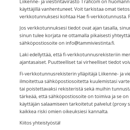
Liikenne- ja viestintävirasto Traficom on huomannut
käyttäjillä vanhentuneet. Voit tarkistaa omat tieto
verkkotunnuksesi kohtaa Hae fi-verkkotunnusta. Pa
Jos verkkotunnuksesi tiedot ovat ajan tasalla, sinun 
sinun tulee korjata ne ottamalla pikaisesti yhtey
sähköpostiosoite on info@tammiviestinta.fi.
Laki edellyttää, että fi-verkkotunnusrekisteriin me
ajantasaiset. Puutteelliset tai virheelliset tiedot 
Fi-verkkotunnusrekisterin ylläpitäjä Liikenne- ja v
ilmoitettua sähköpostiosoitetta kuulemistasi varten
tai poistettavaksi rekisteristä sekä muihin tunnus
tärkeää, että sähköpostiosoite on toimiva ja se 
käyttäjän salaamiseen tarkoitetut palvelut (proxy s
kaikkea riski omien oikeuksiesi kannalta.
Kiitos yhteistyöstä!