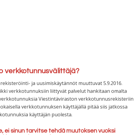
 jo verkkotunnusvälittäjä?
 rekisteröinti- ja uusimiskäytännöt muuttuvat 5.9.2016.
kki verkkotunnuksiin liittyvät palvelut hankitaan omalta
tä verkkotunnuksia Viestintäviraston verkkotunnusrekisteriin
okaisella verkkotunnuksen käyttäjällä pitää siis jatkossa
kkotunnuksia käyttäjän puolesta.
e, ei sinun tarvitse tehdä muutoksen vuoksi