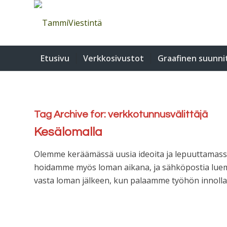
Etusivu
Verkkosivustot
Graafinen suunni
Tag Archive for:
verkkotunnusvälittäjä
Kesälomalla
Olemme keräämässä uusia ideoita ja lepuuttamassa si
hoidamme myös loman aikana, ja sähköpostia luemm
vasta loman jälkeen, kun palaamme työhön innolla, 