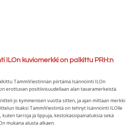
i ILOn kuviomerkki on palkittu PRH:n
kittu TammiViestinnän piirtämä Isännöinti ILOn
gon erottuvan positiivisuudellaan alan tavaramerkeistä.
teli jo kymmenisen vuotta sitten, ja ajan mittaan merkki
elun lisäksi TammiViestintä on tehnyt Isännöinti ILOlle
, kuten tarroja ja lippuja, kestokassipainatuksia sekä
LOn mukana alusta alkaen.