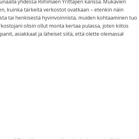
unaalla yhdessä Riihimäen Yrittäjien kanssa. Mukavien
en, kuinka tärkeitä verkostot ovatkaan – etenkin näin
sesta tai henkisestä hyvinvoinnista, muiden kohtaaminen tuo
kostojani olisin ollut monta kertaa pulassa, joten kiitos
panit, asiakkaat ja läheiset siitä, että olette olemassa!