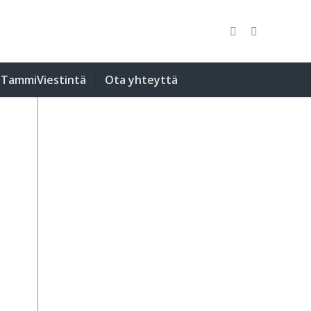
TammiViestintä
Ota yhteyttä